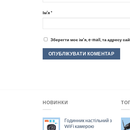
Ім’я
*
Зберегти моє ім'я, e-mail, та адресу с
НОВИНКИ
ТО
Годинник настільний з
WiFi камерою