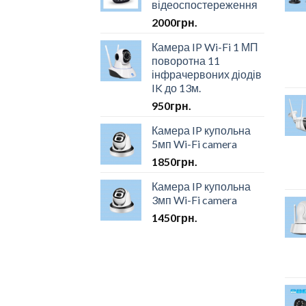
відеоспостереження
2000
грн.
Камера IP Wi-Fi 1 МП
поворотна 11
інфрачервоних діодів
IK до 13м.
950
грн.
Камера IP купольна
5мп Wi-Fi camera
1850
грн.
Камера IP купольна
3мп Wi-Fi camera
1450
грн.