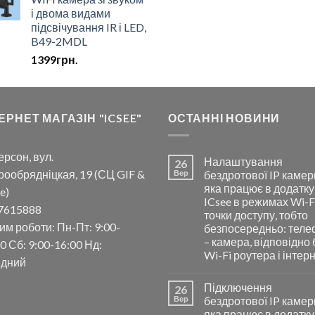
і двома видами
підсвічування IR і LED,
B49-2MDL
1399
грн.
ЕРНЕТ МАГАЗІН "ICSEE"
ОСТАННІ НОВИНИ
ерсон, вул.
Налаштування
26
рообрядніцкая, 19 (СЦ GIF &
Вер
бездротової IP камер
яка працює в додатку
e)
ICsee в режимах Wi-F
7615888
точки доступу, тобто
им роботи: Пн-Пт: 9:00-
безпосередньо: тел
– камера, відповідно 
0 Сб: 9:00-16:00 Нд:
Wi-Fi роутера і інтер
ідний
Підключення
26
Вер
бездротової IP камер
яка працює в додатку