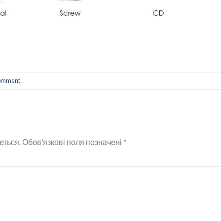
comment
.
еться.
Обов’язкові поля позначені
*