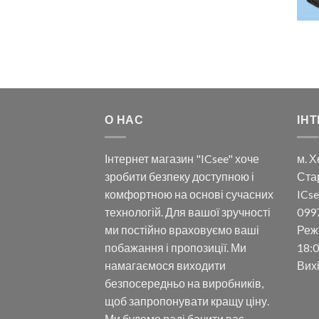
О НАС
ІНТ
Інтернет магазин "ICsee" хоче
м. Х
зробити безпеку доступною і
Ста
комфортною на основі сучасних
ICse
технологій. Для вашої зручності
099
ми постійно враховуємо ваші
Реж
побажання і пропозиції. Ми
18:0
намагаємося виходити
Вих
безпосередньо на виробників,
щоб запропонувати кращу ціну.
Ми будемо раді бачити вас