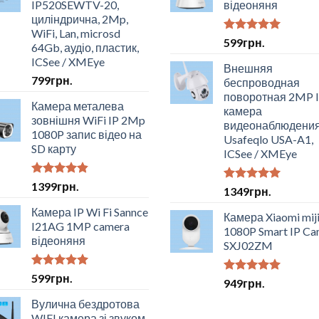
IP520SEWTV-20,
відеоняня
циліндрична, 2Mp,
WiFi, Lan, microsd
Оцінено в
599
грн.
64Gb, аудіо, пластик,
5.00
з 5
ICSee / XMEye
Внешняя
799
грн.
беспроводная
поворотная 2MP 
Камера металева
камера
зовнішня WiFi IP 2Mp
видеонаблюдени
1080P запис відео на
Usafeqlo USA-A1,
SD карту
ICSee / XMEye
Оцінено в
1399
грн.
Оцінено в
1349
грн.
4.50
з 5
5.00
з 5
Камера IP Wi Fi Sannce
Камера Xiaomi mij
I21AG 1MP camera
1080P Smart IP Ca
відеоняня
SXJ02ZM
Оцінено в
599
грн.
Оцінено в
949
грн.
5.00
з 5
5.00
з 5
Вулична бездротова
WIFI камера зі звуком