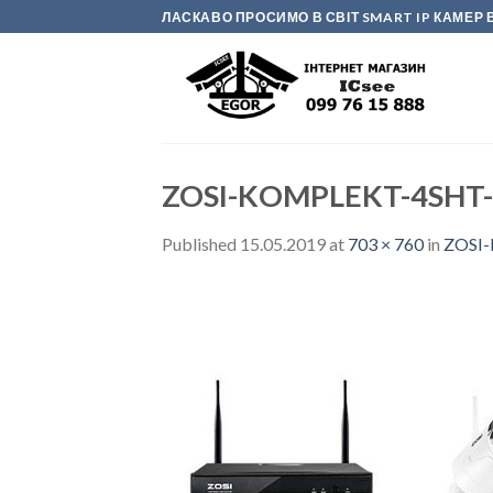
Skip
ЛАСКАВО ПРОСИМО В СВІТ SMART IP КАМЕ
to
content
ZOSI-KOMPLEKT-4SHT-
Published
15.05.2019
at
703 × 760
in
ZOSI