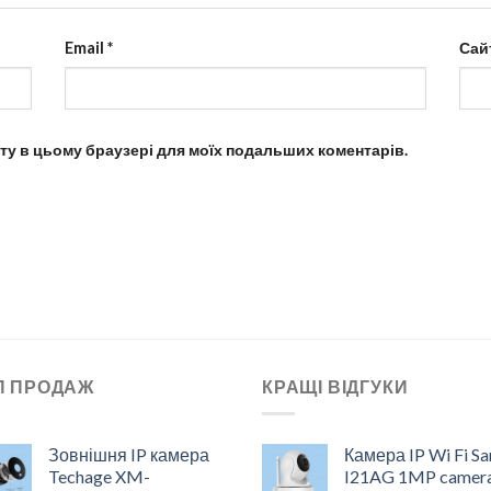
Email
*
Сай
айту в цьому браузері для моїх подальших коментарів.
П ПРОДАЖ
КРАЩІ ВІДГУКИ
Зовнішня IP камера
Камера IP Wi Fi S
Techage XM-
I21AG 1MP camer