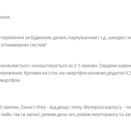
ення,
тереження за будинком, дачею, паркуванням і т.д., швидко і
гатокамерних систем?
ановлюється і налаштовується за 2-5 хвилин. Завдяки широк
реження. Кріпимо на стіні, на смартфон качаємо додаток ICS
смартфон.
2-5 хвилин. Захист IP66 – від дощу і пилу. Матеріал корпусу – 
айн, так і в записі, режим день-ніч, режим моніторингу та за