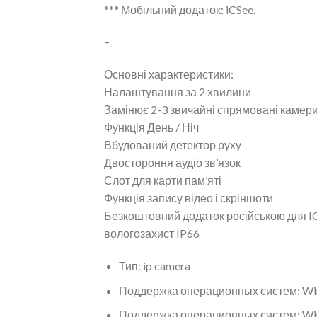
*** Мобільний додаток: iCSee.
–
Основні характеристики:
Налаштування за 2 хвилини
Замінює 2-3 звичайні спрямовані камер
Функція День / Ніч
Вбудований детектор руху
Двостороння аудіо зв’язок
Слот для карти пам’яті
Функція запису відео і скріншоти
Безкоштовний додаток російською для IO
вологозахист IP66
Тип:
ip camera
Поддержка операционных систем:
Wi
Поддержка операционных систем:
Wi