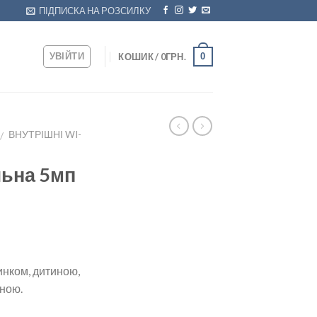
ПІДПИСКА НА РОЗСИЛКУ
УВІЙТИ
0
КОШИК /
0
ГРН.
ВНУТРІШНІ WI-
/
льна 5мп
инком, дитиною,
иною.