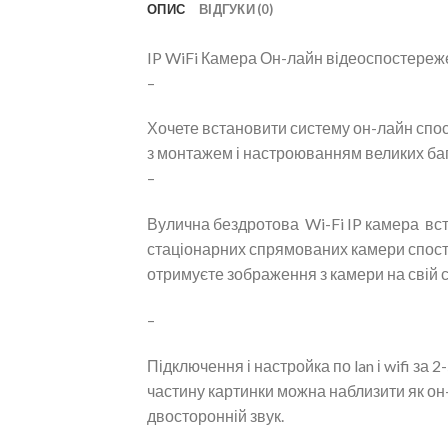
ОПИС
ВІДГУКИ (0)
IP WiFi Камера Он-лайн відеоспостереж
–
Хочете встановити систему он-лайн спос
з монтажем і настроюванням великих ба
–
Вулична бездротова Wi-Fi IP камера вст
стаціонарних спрямованих камери спосте
отримуєте зображення з камери на свій 
–
Підключення і настройка по lan і wifi за 
частину картинки можна наблизити як он-л
двосторонній звук.