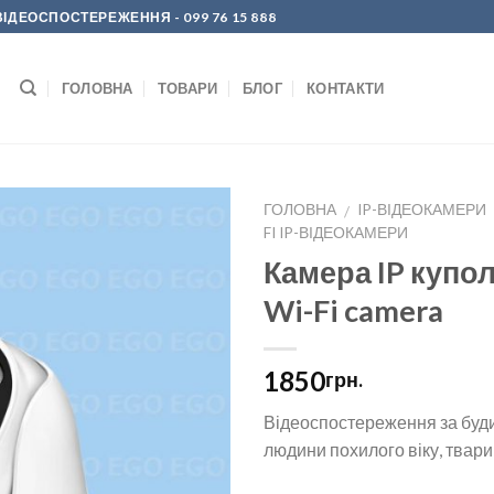
Р ВІДЕОСПОСТЕРЕЖЕННЯ
- 099 76 15 888
ГОЛОВНА
ТОВАРИ
БЛОГ
КОНТАКТИ
ГОЛОВНА
IP-ВІДЕОКАМЕРИ
/
FI IP-ВІДЕОКАМЕРИ
Додати
Камера IP купо
до
Wi-Fi camera
списку
бажань
1850
грн.
Відеоспостереження за буд
людини похилого віку, твар