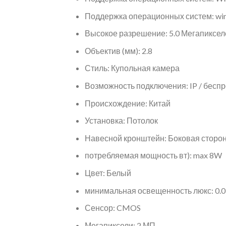
Поддержка операционных систем:
wi
Высокое разрешение:
5.0 Мегапиксел
Объектив (мм): 2.8
Стиль:
Купольная камера
Возможность подключения:
IP / бесп
Происхождение:
Китай
Установка:
Потолок
Навесной кронштейн:
Боковая сторо
потребляемая мощность вт):
max 8W
Цвет:
Белый
минимальная освещенность люкс:
0.0
Сенсор:
CMOS
Мегапиксели:
2 МП