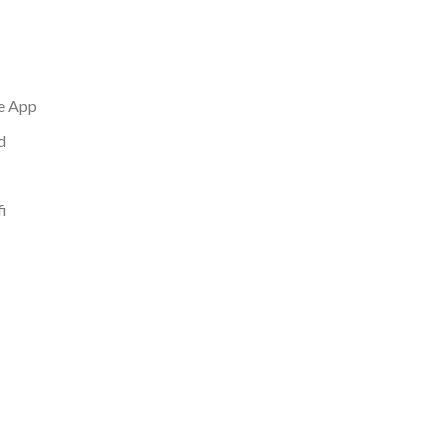
e App
d
i