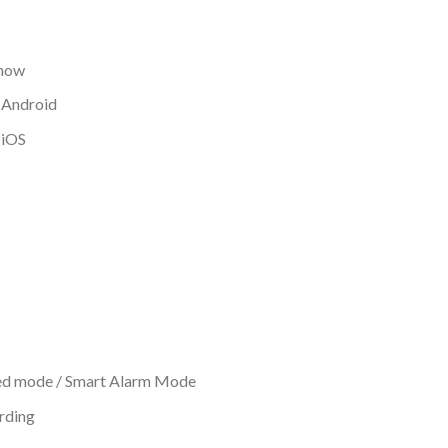
show
:
Android
:
iOS
red mode / Smart Alarm Mode
rding