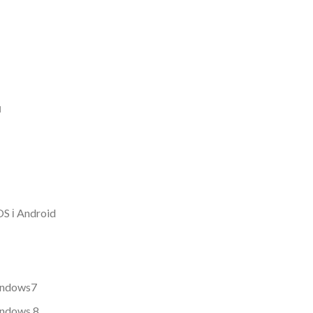
и
S і Android
ndows
7
ndows 8