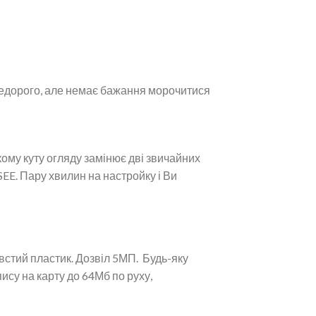
 недорого, але немає бажання морочитися
ому куту огляду замінює дві звичайних
EE. Пару хвилин на настройку і Ви
товстий пластик. Дозвіл 5МП. Будь-яку
пису на карту до 64Мб по руху,