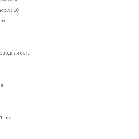
ndows 10
ей
роводная сеть
на
1 Lux