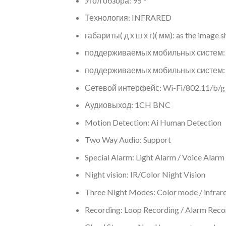
Угол обзора:
95 °
Технология:
INFRARED
габариты( д х ш х г)( мм):
as the image 
поддерживаемых мобильных систем
поддерживаемых мобильных систем
Сетевой интерфейс:
Wi-Fi/802.11/b/g
Аудиовыход:
1CH BNC
Motion Detection:
Ai Human Detection
Two Way Audio:
Support
Special Alarm:
Light Alarm / Voice Alarm
Night vision:
IR/Color Night Vision
Three Night Modes:
Color mode / infra
Recording:
Loop Recording / Alarm Reco