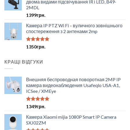
двома видами підсвічування IR і LED, B49-
2MDL
1399
грн.
Камера IP PTZ Wi Fi – вуличного зовнішнього
спостереження з 2 антенами 2mp
Оцінено в
1350
грн.
5.00
з 5
КРАЩІ ВІДГУКИ
Внешняя беспроводная поворотная 2MP IP
камера видеонаблюдения Usafeqlo USA-A1,
ICSee / XMEye
Оцінено в
1349
грн.
5.00
з 5
Камера Xiaomi mijia 1080P Smart IP Camera
SXJ02ZM