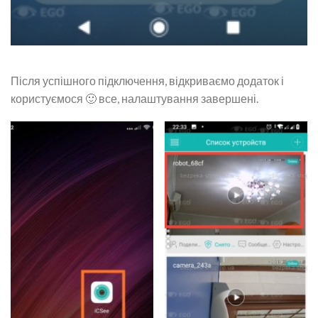
Після успішного підключення, відкриваємо додаток і
користуємося 🙂 все, налаштування завершені.