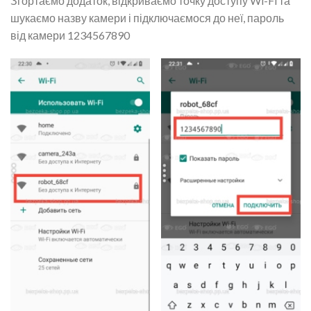
Згортаємо додаток, відкриваємо точку доступу Wi-Fi та
шукаємо назву камери і підключаємося до неї, пароль
від камери 1234567890