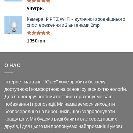
Оцінено в
949
грн.
5.00
з 5
Камера IP PTZ Wi Fi – вуличного зовнішнього
спостереження з 2 антенами 2mp
Оцінено в
1350
грн.
5.00
з 5
О НАС
Інтернет магазин "ICsee" хоче зробити безпеку
доступною і комфортною на основі сучасних технологій.
Для вашої зручності ми постійно враховуємо ваші
побажання і пропозиції. Ми намагаємося виходити
безпосередньо на виробників, щоб запропонувати
кращу ціну. Ми будемо раді бачити вас серед наших
друзів, і для цього ми пропонуємо найприємніші умови