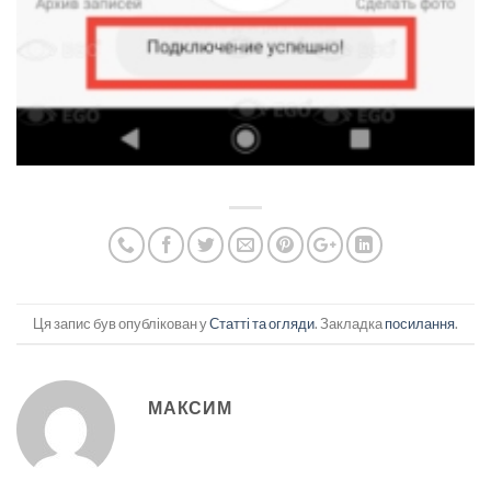
Ця запис був опублікован у
Статті та огляди
. Закладка
посилання
.
МАКСИМ