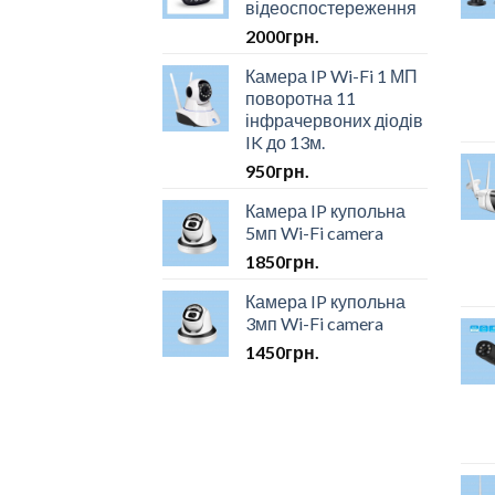
відеоспостереження
2000
грн.
Камера IP Wi-Fi 1 МП
поворотна 11
інфрачервоних діодів
IK до 13м.
950
грн.
Камера IP купольна
5мп Wi-Fi camera
1850
грн.
Камера IP купольна
3мп Wi-Fi camera
1450
грн.