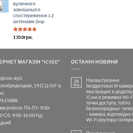
5.00
з 5
вуличного
зовнішнього
спостереження з 2
антенами 2mp
Оцінено в
1350
грн.
5.00
з 5
ЕРНЕТ МАГАЗІН "ICSEE"
ОСТАННІ НОВИНИ
ерсон, вул.
Налаштування
26
рообрядніцкая, 19 (СЦ GIF &
Вер
бездротової IP камер
яка працює в додатку
e)
ICsee в режимах Wi-F
7615888
точки доступу, тобто
им роботи: Пн-Пт: 9:00-
безпосередньо: тел
– камера, відповідно 
0 Сб: 9:00-16:00 Нд:
Wi-Fi роутера і інтер
ідний