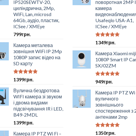
IP520SEWTV-20,
поворотная 2MP 
циліндрична, 2Mp,
камера
WiFi, Lan, microsd
видеонаблюдени
64Gb, аудіо, пластик,
Usafeqlo USA-A1,
ICSee / XMEye
ICSee / XMEye
799
грн.
Оцінено в
1349
грн.
Камера металева
5.00
з 5
зовнішня WiFi IP 2Mp
Камера Xiaomi mij
1080P запис відео на
1080P Smart IP Ca
SD карту
SXJ02ZM
Оцінено в
1399
грн.
Оцінено в
949
грн.
4.50
з 5
5.00
з 5
Вулична бездротова
Камера IP PTZ Wi 
WIFI камера зі звуком
вуличного
і двома видами
зовнішнього
підсвічування IR і LED,
спостереження з 
B49-2MDL
антенами 2mp
1399
грн.
Оцінено в
1350
грн.
Камера IP PTZ Wi Fi –