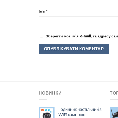
Ім’я
*
Зберегти моє ім'я, e-mail, та адресу с
НОВИНКИ
ТО
Годинник настільний з
WiFi камерою