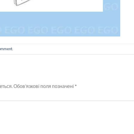
comment
.
еться.
Обов’язкові поля позначені
*