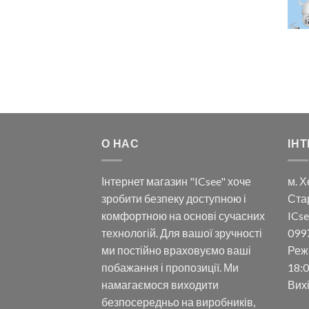
О НАС
ІНТ
Інтернет магазин "ICsee" хоче
м. Х
зробити безпеку доступною і
Ста
комфортною на основі сучасних
ICse
технологій. Для вашої зручності
099
ми постійно враховуємо ваші
Реж
побажання і пропозиції. Ми
18:0
намагаємося виходити
Вих
безпосередньо на виробників,