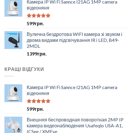
Камера IP Wi Fi Sannce I21AG 1MP camera
відеоняня
Оцінено в
599
грн.
5.00
з 5
Вулична бездротова WIFI камера зі звуком і
двома видами підсвічування IR і LED, B49-
2MDL
1399
грн.
КРАЩІ ВІДГУКИ
Камера IP Wi Fi Sannce I21AG 1MP camera
відеоняня
Оцінено в
599
грн.
5.00
з 5
Внешняя беспроводная поворотная 2MP IP
камера видеонаблюдения Usafeqlo USA-A1,
ICSee / XMEye