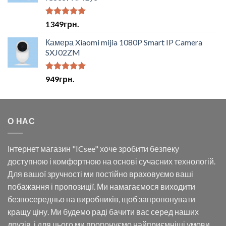
Оцінено в
1349
грн.
5.00
з 5
Камера Xiaomi mijia 1080P Smart IP Camera
SXJ02ZM
Оцінено в
949
грн.
5.00
з 5
О НАС
Інтернет магазин "ICsee" хоче зробити безпеку
доступною і комфортною на основі сучасних технологій.
Для вашої зручності ми постійно враховуємо ваші
побажання і пропозиції. Ми намагаємося виходити
безпосередньо на виробників, щоб запропонувати
кращу ціну. Ми будемо раді бачити вас серед наших
друзів, і для цього ми пропонуємо найприємніші умови