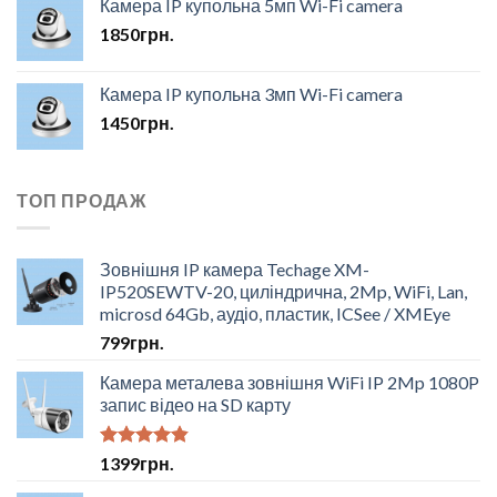
Камера IP купольна 5мп Wi-Fi camera
1850
грн.
Камера IP купольна 3мп Wi-Fi camera
1450
грн.
ТОП ПРОДАЖ
Зовнішня IP камера Techage XM-
IP520SEWTV-20, циліндрична, 2Mp, WiFi, Lan,
microsd 64Gb, аудіо, пластик, ICSee / XMEye
799
грн.
Камера металева зовнішня WiFi IP 2Mp 1080P
запис відео на SD карту
Оцінено в
1399
грн.
4.50
з 5