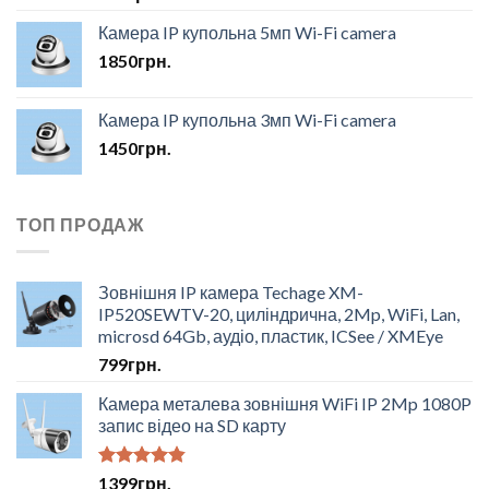
Камера IP купольна 5мп Wi-Fi camera
1850
грн.
Камера IP купольна 3мп Wi-Fi camera
1450
грн.
ТОП ПРОДАЖ
Зовнішня IP камера Techage XM-
IP520SEWTV-20, циліндрична, 2Mp, WiFi, Lan,
microsd 64Gb, аудіо, пластик, ICSee / XMEye
799
грн.
Камера металева зовнішня WiFi IP 2Mp 1080P
запис відео на SD карту
Оцінено в
1399
грн.