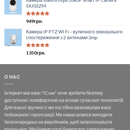
SXJ02ZM
Оцінено в
949
грн.
5.00
з 5
Камера IP PTZ Wi Fi – вуличного зовнішнього
спостереження з 2 антенами 2mp
Оцінено в
1350
грн.
5.00
з 5
О НАС
Інтернет магазин "ICsee" хоче зробити безпеку
доступною і комфортною на основі сучасних технологій.
Для вашої зручності ми постійно враховуємо ваші
побажання і пропозиції. Ми намагаємося виходити
безпосередньо на виробників, щоб запропонувати
кращу ціну. Ми будемо раді бачити вас серед наших