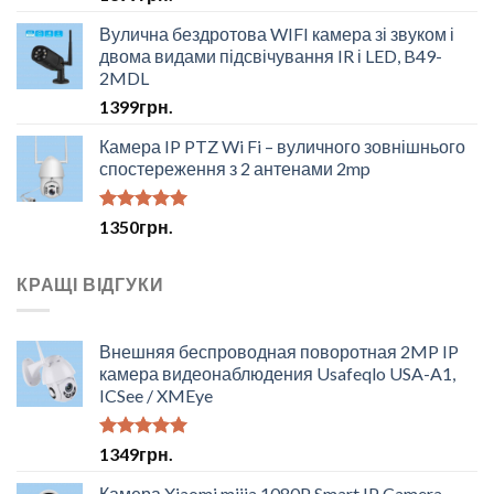
4.50
з 5
Вулична бездротова WIFI камера зі звуком і
двома видами підсвічування IR і LED, B49-
2MDL
1399
грн.
Камера IP PTZ Wi Fi – вуличного зовнішнього
спостереження з 2 антенами 2mp
Оцінено в
1350
грн.
5.00
з 5
КРАЩІ ВІДГУКИ
Внешняя беспроводная поворотная 2MP IP
камера видеонаблюдения Usafeqlo USA-A1,
ICSee / XMEye
Оцінено в
1349
грн.
5.00
з 5
Камера Xiaomi mijia 1080P Smart IP Camera