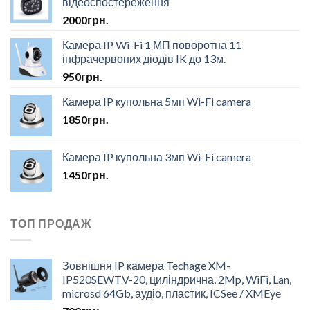
відеоспостереження
2000
грн.
Камера IP Wi-Fi 1 МП поворотна 11
інфрачервоних діодів IK до 13м.
950
грн.
Камера IP купольна 5мп Wi-Fi camera
1850
грн.
Камера IP купольна 3мп Wi-Fi camera
1450
грн.
ТОП ПРОДАЖ
Зовнішня IP камера Techage XM-
IP520SEWTV-20, циліндрична, 2Mp, WiFi, Lan,
microsd 64Gb, аудіо, пластик, ICSee / XMEye