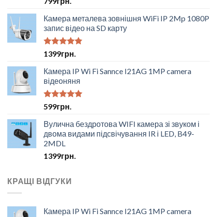
799
грн.
Камера металева зовнішня WiFi IP 2Mp 1080P
запис відео на SD карту
Оцінено в
1399
грн.
4.50
з 5
Камера IP Wi Fi Sannce I21AG 1MP camera
відеоняня
Оцінено в
599
грн.
5.00
з 5
Вулична бездротова WIFI камера зі звуком і
двома видами підсвічування IR і LED, B49-
2MDL
1399
грн.
КРАЩІ ВІДГУКИ
Камера IP Wi Fi Sannce I21AG 1MP camera