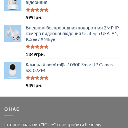
відеоняня
Оцінено в
599
грн.
5.00
з 5
Внешняя беспроводная поворотная 2MP IP
камера видеонаблюдения Usafeqlo USA-A1,
ICSee / XMEye
Оцінено в
1349
грн.
5.00
з 5
Камера Xiaomi mijia 1080P Smart IP Camera
SXJ02ZM
Оцінено в
949
грн.
5.00
з 5
О НАС
Інтернет магазин "ICsee" хоче зробити безпеку