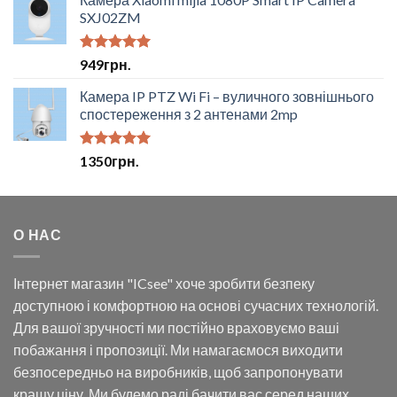
SXJ02ZM
Оцінено в
949
грн.
5.00
з 5
Камера IP PTZ Wi Fi – вуличного зовнішнього
спостереження з 2 антенами 2mp
Оцінено в
1350
грн.
5.00
з 5
О НАС
Інтернет магазин "ICsee" хоче зробити безпеку
доступною і комфортною на основі сучасних технологій.
Для вашої зручності ми постійно враховуємо ваші
побажання і пропозиції. Ми намагаємося виходити
безпосередньо на виробників, щоб запропонувати
кращу ціну. Ми будемо раді бачити вас серед наших