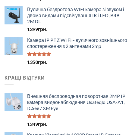
4.50
з 5
Вулична бездротова WIFI камера зі звуком і
двома видами підсвічування IR і LED, B49-
2MDL
1399
грн.
Камера IP PTZ Wi Fi – вуличного зовнішнього
спостереження з 2 антенами 2mp
Оцінено в
1350
грн.
5.00
з 5
КРАЩІ ВІДГУКИ
Внешняя беспроводная поворотная 2MP IP
камера видеонаблюдения Usafeqlo USA-A1,
ICSee / XMEye
Оцінено в
1349
грн.
5.00
з 5
Камера Xiaomi mijia 1080P Smart IP Camera