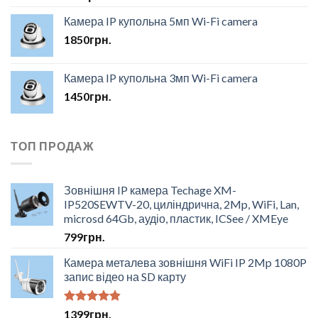
Камера IP купольна 5мп Wi-Fi camera
1850
грн.
Камера IP купольна 3мп Wi-Fi camera
1450
грн.
ТОП ПРОДАЖ
Зовнішня IP камера Techage XM-
IP520SEWTV-20, циліндрична, 2Mp, WiFi, Lan,
microsd 64Gb, аудіо, пластик, ICSee / XMEye
799
грн.
Камера металева зовнішня WiFi IP 2Mp 1080P
запис відео на SD карту
Оцінено в
1399
грн.