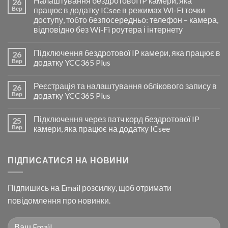
Налаштування бездротової IP камери, яка
26
Вер
працює в додатку ICsee в режимах Wi-Fi точки
доступу, тобто безпосередньо: телефон – камера,
відповідно без Wi-Fi роутера і інтернету
Підключення бездротової IP камери, яка працює в
26
Вер
додатку YCC365 Plus
Реєстрація та налаштування облікового запису в
26
Вер
додатку YCC365 Plus
Підключення через патч корд бездротової IP
25
Вер
камери, яка працює на додатку ICsee
ПІДПИСАТИСЯ НА НОВИНИ
Підпишись на Email розсилку, щоб отримати
повідомлення про новинки.