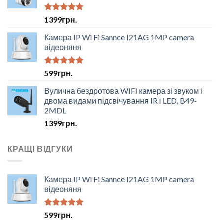
Оцінено в
1399
грн.
4.50
з 5
Камера IP Wi Fi Sannce I21AG 1MP camera
відеоняня
Оцінено в
599
грн.
5.00
з 5
Вулична бездротова WIFI камера зі звуком і
двома видами підсвічування IR і LED, B49-
2MDL
1399
грн.
КРАЩІ ВІДГУКИ
Камера IP Wi Fi Sannce I21AG 1MP camera
відеоняня
Оцінено в
599
грн.