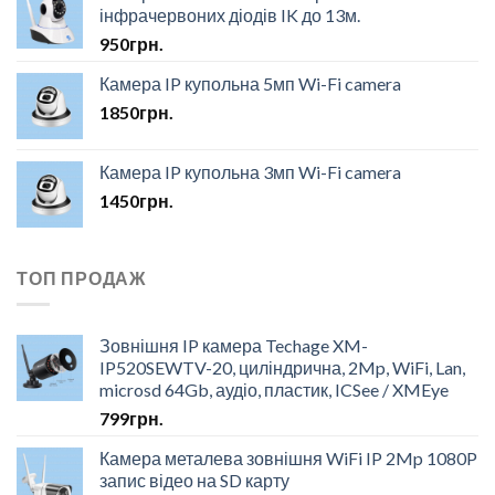
інфрачервоних діодів IK до 13м.
950
грн.
Камера IP купольна 5мп Wi-Fi camera
1850
грн.
Камера IP купольна 3мп Wi-Fi camera
1450
грн.
ТОП ПРОДАЖ
Зовнішня IP камера Techage XM-
IP520SEWTV-20, циліндрична, 2Mp, WiFi, Lan,
microsd 64Gb, аудіо, пластик, ICSee / XMEye
799
грн.
Камера металева зовнішня WiFi IP 2Mp 1080P
запис відео на SD карту