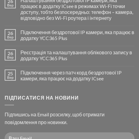
Налаштування бездротової IP камери, яка
26
Вер
працює в додатку ICsee в режимах Wi-Fi точки
доступу, тобто безпосередньо: телефон – камера,
відповідно без Wi-Fi роутера і інтернету
Підключення бездротової IP камери, яка працює в
26
Вер
додатку YCC365 Plus
Реєстрація та налаштування облікового запису в
26
Вер
додатку YCC365 Plus
Підключення через патч корд бездротової IP
25
Вер
камери, яка працює на додатку ICsee
ПІДПИСАТИСЯ НА НОВИНИ
Підпишись на Email розсилку, щоб отримати
повідомлення про новинки.