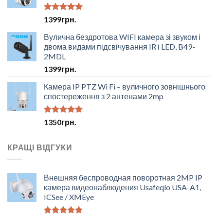
Оцінено в
1399
грн.
4.50
з 5
Вулична бездротова WIFI камера зі звуком і
двома видами підсвічування IR і LED, B49-
2MDL
1399
грн.
Камера IP PTZ Wi Fi – вуличного зовнішнього
спостереження з 2 антенами 2mp
Оцінено в
1350
грн.
5.00
з 5
КРАЩІ ВІДГУКИ
Внешняя беспроводная поворотная 2MP IP
камера видеонаблюдения Usafeqlo USA-A1,
ICSee / XMEye