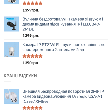
Оцінено в
1399
грн.
4.50
з 5
Вулична бездротова WIFI камера зі звуком і
двома видами підсвічування IR і LED, B49-
2MDL
1399
грн.
Камера IP PTZ Wi Fi – вуличного зовнішнього
спостереження з 2 антенами 2mp
Оцінено в
1350
грн.
5.00
з 5
КРАЩІ ВІДГУКИ
Внешняя беспроводная поворотная 2MP IP
камера видеонаблюдения Usafeqlo USA-A1,
ICSee / XMEye