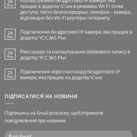
Налаштування бездротової IP камери, яка
26
Вер
працює в додатку ICsee в режимах Wi-Fi точки
доступу, тобто безпосередньо: телефон – камера,
відповідно без Wi-Fi роутера і інтернету
Підключення бездротової IP камери, яка працює в
26
Вер
додатку YCC365 Plus
Реєстрація та налаштування облікового запису в
26
Вер
додатку YCC365 Plus
Підключення через патч корд бездротової IP
25
Вер
камери, яка працює на додатку ICsee
ПІДПИСАТИСЯ НА НОВИНИ
Підпишись на Email розсилку, щоб отримати
повідомлення про новинки.