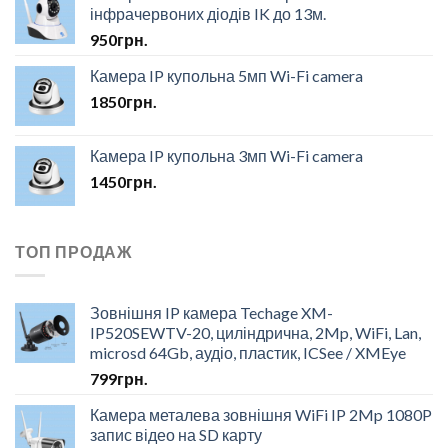
інфрачервоних діодів IK до 13м.
950
грн.
Камера IP купольна 5мп Wi-Fi camera
1850
грн.
Камера IP купольна 3мп Wi-Fi camera
1450
грн.
ТОП ПРОДАЖ
Зовнішня IP камера Techage XM-
IP520SEWTV-20, циліндрична, 2Mp, WiFi, Lan,
microsd 64Gb, аудіо, пластик, ICSee / XMEye
799
грн.
Камера металева зовнішня WiFi IP 2Mp 1080P
запис відео на SD карту