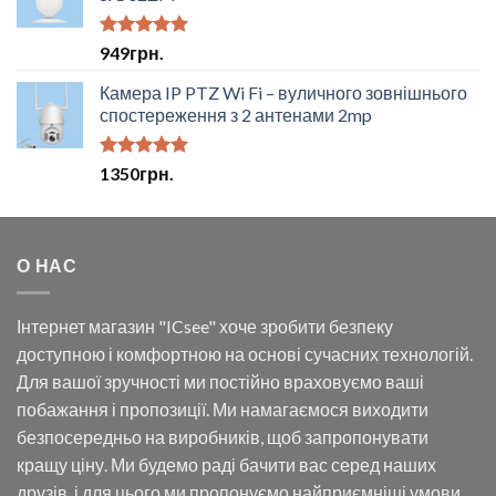
Оцінено в
949
грн.
5.00
з 5
Камера IP PTZ Wi Fi – вуличного зовнішнього
спостереження з 2 антенами 2mp
Оцінено в
1350
грн.
5.00
з 5
О НАС
Інтернет магазин "ICsee" хоче зробити безпеку
доступною і комфортною на основі сучасних технологій.
Для вашої зручності ми постійно враховуємо ваші
побажання і пропозиції. Ми намагаємося виходити
безпосередньо на виробників, щоб запропонувати
кращу ціну. Ми будемо раді бачити вас серед наших
друзів, і для цього ми пропонуємо найприємніші умови