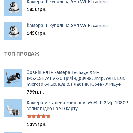
Камера IP купольна 5мп Wi-Fi camera
1850
грн.
Камера IP купольна 3мп Wi-Fi camera
1450
грн.
ТОП ПРОДАЖ
Зовнішня IP камера Techage XM-
IP520SEWTV-20, циліндрична, 2Mp, WiFi, Lan,
microsd 64Gb, аудіо, пластик, ICSee / XMEye
799
грн.
Камера металева зовнішня WiFi IP 2Mp 1080P
запис відео на SD карту
Оцінено в
1399
грн.
4.50
з 5