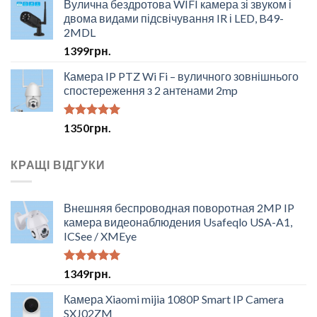
Вулична бездротова WIFI камера зі звуком і
двома видами підсвічування IR і LED, B49-
2MDL
1399
грн.
Камера IP PTZ Wi Fi – вуличного зовнішнього
спостереження з 2 антенами 2mp
Оцінено в
1350
грн.
5.00
з 5
КРАЩІ ВІДГУКИ
Внешняя беспроводная поворотная 2MP IP
камера видеонаблюдения Usafeqlo USA-A1,
ICSee / XMEye
Оцінено в
1349
грн.
5.00
з 5
Камера Xiaomi mijia 1080P Smart IP Camera
SXJ02ZM