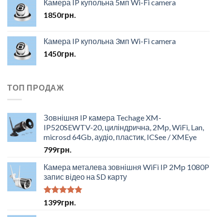
Камера IP купольна 5мп Wi-Fi camera
1850
грн.
Камера IP купольна 3мп Wi-Fi camera
1450
грн.
ТОП ПРОДАЖ
Зовнішня IP камера Techage XM-
IP520SEWTV-20, циліндрична, 2Mp, WiFi, Lan,
microsd 64Gb, аудіо, пластик, ICSee / XMEye
799
грн.
Камера металева зовнішня WiFi IP 2Mp 1080P
запис відео на SD карту
Оцінено в
1399
грн.
4.50
з 5