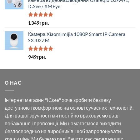
ICSee / XMEye
Оцінено в
1349
грн.
5.00
з 5
Камера Xiaomi mijia 1080P Smart IP Camera
SXJ02ZM
Оцінено в
949
грн.
5.00
з 5
О НАС
Інтернет магазин "ICsee" хоче зробити безпеку
доступною і комфортною на основі сучасних технологій.
Для вашої зручності ми постійно враховуємо ваші
побажання і пропозиції. Ми намагаємося виходити
безпосередньо на виробників, щоб запропонувати
кращу ціну. Ми будемо раді бачити вас серед наших