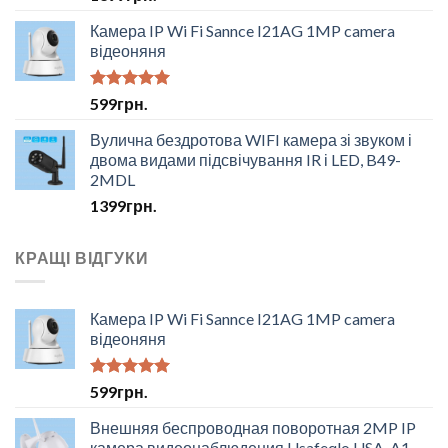
4.50
з 5
Камера IP Wi Fi Sannce I21AG 1MP camera
відеоняня
Оцінено в
599
грн.
5.00
з 5
Вулична бездротова WIFI камера зі звуком і
двома видами підсвічування IR і LED, B49-
2MDL
1399
грн.
КРАЩІ ВІДГУКИ
Камера IP Wi Fi Sannce I21AG 1MP camera
відеоняня
Оцінено в
599
грн.
5.00
з 5
Внешняя беспроводная поворотная 2MP IP
камера видеонаблюдения Usafeqlo USA-A1,