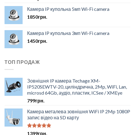
Камера IP купольна 5мп Wi-Fi camera
1850
грн.
Камера IP купольна 3мп Wi-Fi camera
1450
грн.
ТОП ПРОДАЖ
Зовнішня IP камера Techage XM-
IP520SEWTV-20, циліндрична, 2Mp, WiFi, Lan,
microsd 64Gb, аудіо, пластик, ICSee / XMEye
799
грн.
Камера металева зовнішня WiFi IP 2Mp 1080P
запис відео на SD карту
Оцінено в
1399
грн.