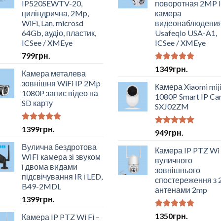
IP520SEWTV-20,
поворотная 2MP 
циліндрична, 2Mp,
камера
WiFi, Lan, microsd
видеонаблюдени
64Gb, аудіо, пластик,
Usafeqlo USA-A1,
ICSee / XMEye
ICSee / XMEye
799
грн.
Оцінено в
1349
грн.
Камера металева
5.00
з 5
зовнішня WiFi IP 2Mp
Камера Xiaomi mij
1080P запис відео на
1080P Smart IP Ca
SD карту
SXJ02ZM
Оцінено в
1399
грн.
Оцінено в
949
грн.
4.50
з 5
5.00
з 5
Вулична бездротова
Камера IP PTZ Wi 
WIFI камера зі звуком
вуличного
і двома видами
зовнішнього
підсвічування IR і LED,
спостереження з 
B49-2MDL
антенами 2mp
1399
грн.
Оцінено в
1350
грн.
Камера IP PTZ Wi Fi –