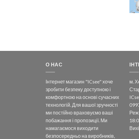
О НАС
ІНТ
Інтернет магазин "ICsee" хоче
м. Х
зробити безпеку доступною і
Ста
комфортною на основі сучасних
ICse
технологій. Для вашої зручності
099
ми постійно враховуємо ваші
Реж
побажання і пропозиції. Ми
18:0
намагаємося виходити
Вих
безпосередньо на виробників,