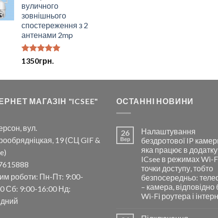
5.00
з 5
вуличного
зовнішнього
спостереження з 2
антенами 2mp
Оцінено в
1350
грн.
5.00
з 5
ЕРНЕТ МАГАЗІН "ICSEE"
ОСТАННІ НОВИНИ
ерсон, вул.
Налаштування
26
рообрядніцкая, 19 (СЦ GIF &
Вер
бездротової IP камер
яка працює в додатку
e)
ICsee в режимах Wi-F
7615888
точки доступу, тобто
им роботи: Пн-Пт: 9:00-
безпосередньо: тел
– камера, відповідно 
0 Сб: 9:00-16:00 Нд:
Wi-Fi роутера і інтер
ідний