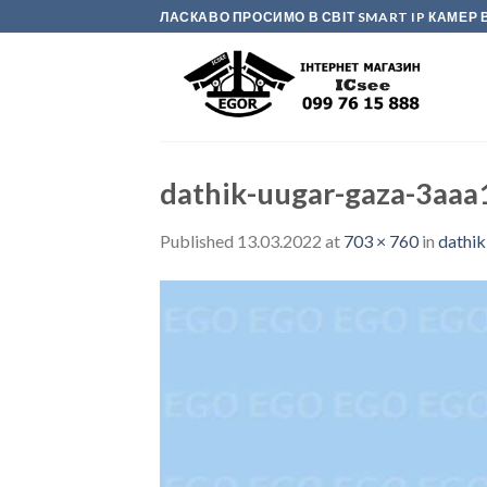
Skip
ЛАСКАВО ПРОСИМО В СВІТ SMART IP КАМЕ
to
content
dathik-uugar-gaza-3aaa
Published
13.03.2022
at
703 × 760
in
dathi