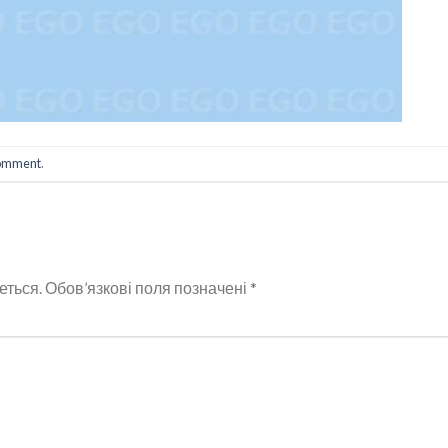
comment
.
еться.
Обов’язкові поля позначені
*