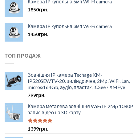
Камера IP купольна 5мп Wi-Fi camera
1850
грн.
Камера IP купольна 3мп Wi-Fi camera
1450
грн.
ТОП ПРОДАЖ
Зовнішня IP камера Techage XM-
IP520SEWTV-20, циліндрична, 2Mp, WiFi, Lan,
microsd 64Gb, аудіо, пластик, ICSee / XMEye
799
грн.
Камера металева зовнішня WiFi IP 2Mp 1080P
запис відео на SD карту
Оцінено в
1399
грн.
4.50
з 5