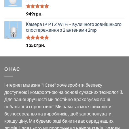
Оцінено в
949
грн.
5.00
з 5
Камера IP PTZ Wi Fi – вуличного зовнішнього
спостереження з 2 антенами 2mp
Оцінено в
1350
грн.
5.00
з 5
О НАС
Інтернет магазин "ICsee" хоче зробити безпеку
доступною і комфортною на основі сучасних технологій.
Для вашої зручності ми постійно враховуємо ваші
побажання і пропозиції. Ми намагаємося виходити
безпосередньо на виробників, щоб запропонувати
кращу ціну. Ми будемо раді бачити вас серед наших
друзів, і для цього ми пропонуємо найприємніші умови