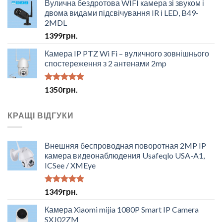
Вулична бездротова WIFI камера зі звуком і
двома видами підсвічування IR і LED, B49-
2MDL
1399
грн.
Камера IP PTZ Wi Fi – вуличного зовнішнього
спостереження з 2 антенами 2mp
Оцінено в
1350
грн.
5.00
з 5
КРАЩІ ВІДГУКИ
Внешняя беспроводная поворотная 2MP IP
камера видеонаблюдения Usafeqlo USA-A1,
ICSee / XMEye
Оцінено в
1349
грн.
5.00
з 5
Камера Xiaomi mijia 1080P Smart IP Camera
SXJ02ZM