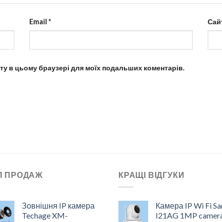
Email
*
Сай
айту в цьому браузері для моїх подальших коментарів.
П ПРОДАЖ
КРАЩІ ВІДГУКИ
Зовнішня IP камера
Камера IP Wi Fi S
Techage XM-
I21AG 1MP camer