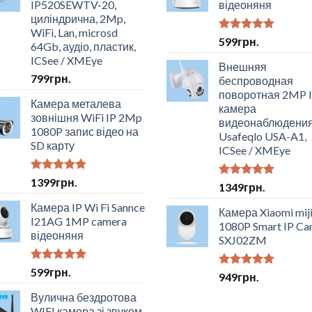
IP520SEWTV-20,
відеоняня
циліндрична, 2Mp,
WiFi, Lan, microsd
Оцінено в
599
грн.
64Gb, аудіо, пластик,
5.00
з 5
ICSee / XMEye
Внешняя
799
грн.
беспроводная
поворотная 2MP 
Камера металева
камера
зовнішня WiFi IP 2Mp
видеонаблюдени
1080P запис відео на
Usafeqlo USA-A1,
SD карту
ICSee / XMEye
Оцінено в
1399
грн.
Оцінено в
1349
грн.
4.50
з 5
5.00
з 5
Камера IP Wi Fi Sannce
Камера Xiaomi mij
I21AG 1MP camera
1080P Smart IP Ca
відеоняня
SXJ02ZM
Оцінено в
599
грн.
Оцінено в
949
грн.
5.00
з 5
5.00
з 5
Вулична бездротова
WIFI камера зі звуком