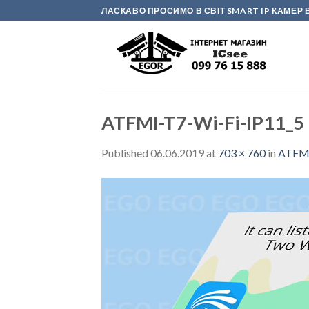
Skip
ЛАСКАВО ПРОСИМО В СВІТ SMART IP КАМЕ
to
content
ATFMI-T7-Wi-Fi-IP11_5
Published
06.06.2019
at
703 × 760
in
ATFMI