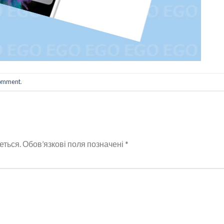
comment
.
еться.
Обов’язкові поля позначені
*