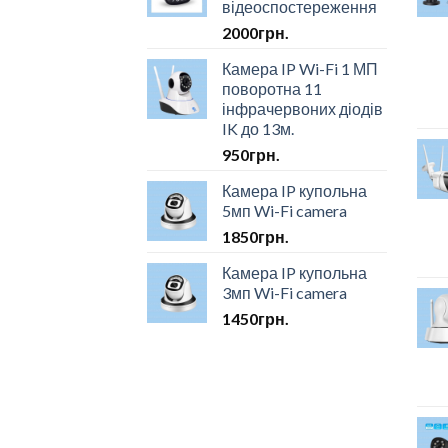
відеоспостереження
2000
грн.
Камера IP Wi-Fi 1 МП
поворотна 11
інфрачервоних діодів
IK до 13м.
950
грн.
Камера IP купольна
5мп Wi-Fi camera
1850
грн.
Камера IP купольна
3мп Wi-Fi camera
1450
грн.