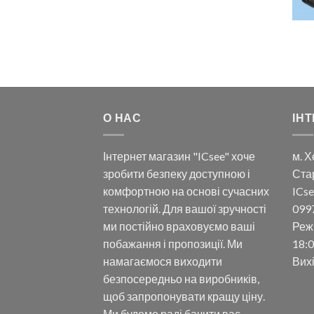
О НАС
ІНТ
Інтернет магазин "ICsee" хоче
м. Х
зробити безпеку доступною і
Ста
комфортною на основі сучасних
ICse
технологій. Для вашої зручності
099
ми постійно враховуємо ваші
Реж
побажання і пропозиції. Ми
18:0
намагаємося виходити
Вих
безпосередньо на виробників,
щоб запропонувати кращу ціну.
Ми будемо раді бачити вас