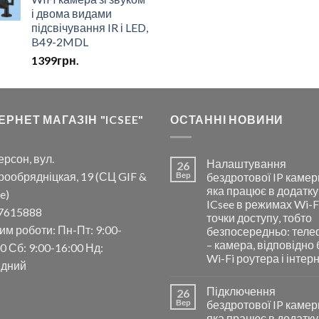
і двома видами
підсвічування IR і LED,
B49-2MDL
1399
грн.
ЕРНЕТ МАГАЗІН "ICSEE"
ОСТАННІ НОВИНИ
ерсон, вул.
Налаштування
26
рообрядніцкая, 19 (СЦ GIF &
Вер
бездротової IP камер
яка працює в додатку
e)
ICsee в режимах Wi-F
7615888
точки доступу, тобто
им роботи: Пн-Пт: 9:00-
безпосередньо: тел
– камера, відповідно 
0 Сб: 9:00-16:00 Нд:
Wi-Fi роутера і інтер
ідний
Підключення
26
Вер
бездротової IP камер
яка працює в додатку