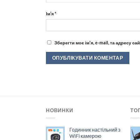
Ім’я
*
Зберегти моє ім'я, e-mail, та адресу с
НОВИНКИ
ТО
Годинник настільний з
WiFi камерою